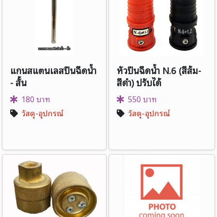
แกนสแตนเลสปืนฉีดน้ำ
หัวปืนฉีดน้ำ N.6 (สีส้ม-
- สั้น
สีดำ) ปรับได้
180 บาท
550 บาท
วัสดุ-อุปกรณ์
วัสดุ-อุปกรณ์