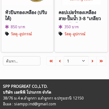
หัวปืนทองเหลือง (ปรับ
คอปเปอร์ทองเหลือง
ได้)
สาย-ปั๊มน้ำ 3-8 "เกลียว
นอก-ตัวเมีย
850 บาท
350 บาท
วัสดุ-อุปกรณ์
วัสดุ-อุปกรณ์
SPP PROGREAT CO.,LTD.
บริษัท เอสพีพี โปรเกรท จำกัด
38/76 ม.4 ต.ลำลูกกา อ.ลำลูกกา จ.ปทุมธานี 12150
อิเมล :
siampp.ind@gmail.com