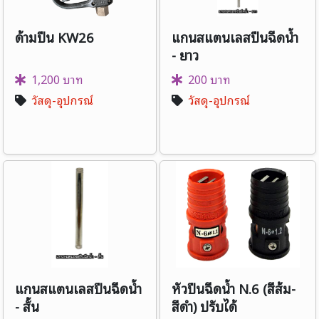
ด้ามปืน KW26
แกนสแตนเลสปืนฉีดน้ำ
- ยาว
1,200 บาท
200 บาท
วัสดุ-อุปกรณ์
วัสดุ-อุปกรณ์
แกนสแตนเลสปืนฉีดน้ำ
หัวปืนฉีดน้ำ N.6 (สีส้ม-
- สั้น
สีดำ) ปรับได้