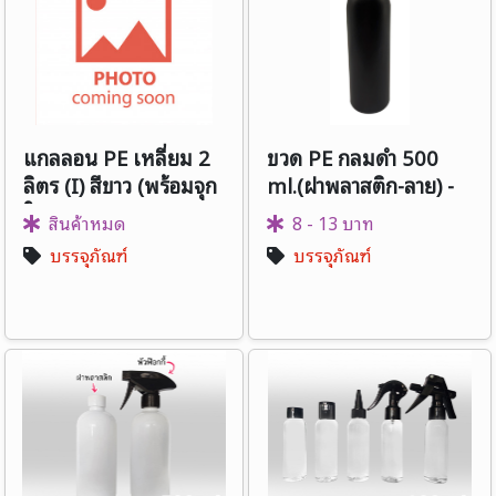
แกลลอน PE เหลี่ยม 2
ขวด PE กลมดำ 500
ลิตร (I) สีขาว (พร้อมจุก
ml.(ฝาพลาสติก-ลาย) -
ในและฝา)
(ฝา Flip) คอ 24
สินค้าหมด
8 - 13 บาท
บรรจุภัณฑ์
บรรจุภัณฑ์