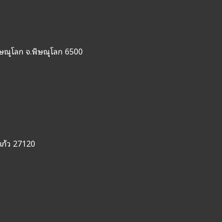
ิษณุโลก จ.พิษณุโลก 6500
แก้ว 27120