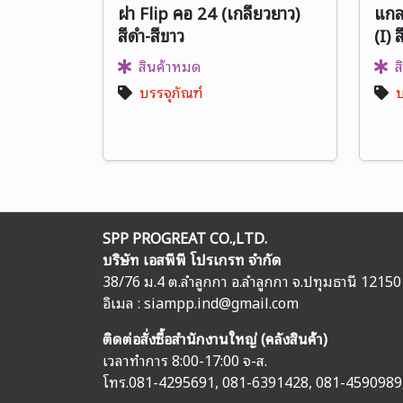
ฝา Flip คอ 24 (เกลียวยาว)
แกล
สีดำ-สีขาว
(I) 
สินค้าหมด
ส
บรรจุภัณฑ์
บ
SPP PROGREAT CO.,LTD.
บริษัท เอสพีพี โปรเกรท จำกัด
38/76 ม.4 ต.ลำลูกกา อ.ลำลูกกา จ.ปทุมธานี 12150
อิเมล :
siampp.ind@gmail.com
ติดต่อสั่งซื้อสำนักงานใหญ่ (คลังสินค้า)
เวลาทำการ 8:00-17:00 จ-ส.
โทร.
081-4295691
,
081-6391428
,
081-4590989