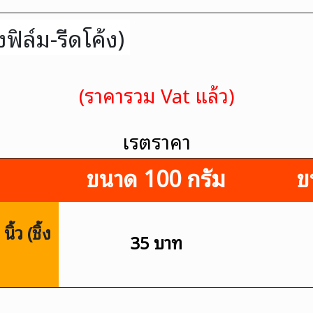
งฟิล์ม-รีดโค้ง)
(ราคารวม Vat แล้ว)
เรตราคา
า
ขนาด 100 กรัม
ข
้ว (ชิ้ง
35 บาท
ง)