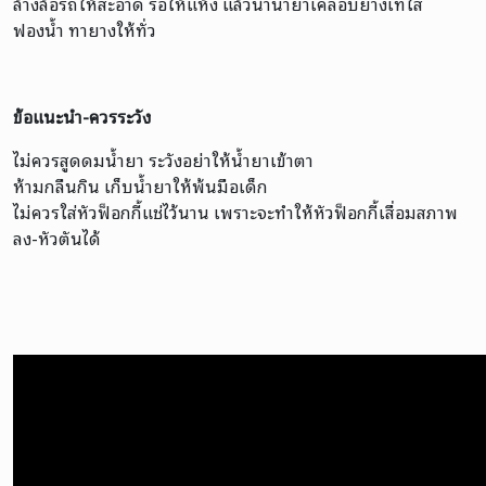
ล้างล้อรถให้สะอาด รอให้แห้ง แล้วนำน้ำยาเคลือบยางเทใส่
ฟองน้ำ ทายางให้ทั่ว
ข้อแนะนำ-ควรระวัง
ไม่ควรสูดดมน้ำยา ระวังอย่าให้น้ำยาเข้าตา
ห้ามกลืนกิน เก็บน้ำยาให้พ้นมือเด็ก
ไม่ควรใส่หัวฟ็อกกี้แช่ไว้นาน เพราะจะทำให้หัวฟ็อกกี้เสื่อมสภาพ
ลง-หัวตันได้