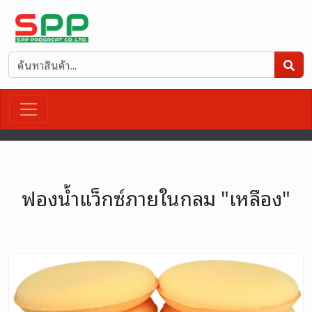
ฟองน้ำแว็กซ์ภายในกลม "เหลือง"