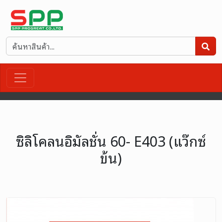
ซิลิโคลนอิมัลชั่น 60- E403 (แว๊กซ์
ข้น)