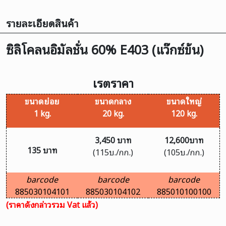
รายละเอียดสินค้า
ซิลิโคลนอิมัลชั่น 60% E403 (แว๊กซ์ข้น)
เรตราคา
ขนาดย่อย
ขนาดกลาง
ขนาดใหญ่
1 kg.
20 kg.
120 kg.
3,450
บาท
12,600บาท
135 บาท
(115บ./กก.)
(105บ./กก.)
barcode
barcode
barcode
885030104101
885030104102
885010100100
(ราคาดังกล่าวรวม Vat แล้ว)