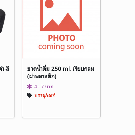
ำ-สี
ขวดน้ำดื่ม 250 ml. เรียบกลม
(ฝาพลาสติก)
4 - 7 บาท
บรรจุภัณฑ์