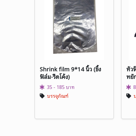
Shrink film 9*14 นิ้ว (ชิ้ง
หัวฟ
ฟิล์ม-รีดโค้ง)
หยัก
35 - 185 บาท
8
บรรจุภัณฑ์
บ